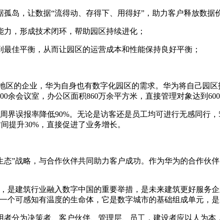
孤岛，让数据“流得动、存得下、用得好”，助力客户释放数据
能力，形成技术闭环，帮助园区持续进化；
到最佳平衡，从而让园区的运营成本和性能保持良好平衡；
国家和地区的企业，华为自身也有数字化园区的需求。华为将自己园
000余会议室，办公区面积860万余平方米，直接管理对象达到
s，周界误报率降低90%。无论是访客还是员工均可进行无感同
时间提升30%，直接促进了业务增长。
生态”战略，与合作伙伴共同助力客户成功。作为华为的合作伙
。
撑，是建筑行业融入数字中国的重要举措，是未来建筑更好服务企
为一个可感知有温度的生命体，它是数字城市的基础组成单元，
用者分为决策者、客户伙伴、管理层、员工，建设者应以人为本