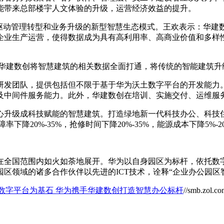
能带来总部楼宇人文体验的升级，运营经济效益的提升。
驱动管理转型和业务升级的新型智慧生态模式。王欢表示：华建
企业生产运营，使得数据成为具有高利用率、高商业价值和多样
新技术，华建数创将智慧建筑的相关数据全面打通，将传统的智能建
研发团队，提供包括但不限于基于华为沃土数字平台的开发能力
及中间件服务能力。此外，华建数创在培训、实施交付、运维服
心升级成科技赋能的智慧建筑。打造绿地新一代科技办公、科技住
20%-35%，抢修时间下降20%-35%，能源成本下降5%-20
在全国范围内如火如荼地展开。华为以自身园区为标杆，依托数
区领域的诸多合作伙伴以先进的ICT技术，诠释“企业办公园区智
以沃土数字平台为基石 华为携手华建数创打造智慧办公标杆
//smb.zol.c