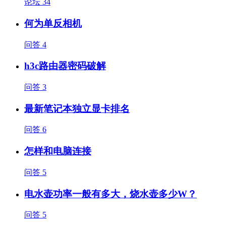
论坛
34
何为单反相机
问答
4
h3c路由器密码破解
问答
3
最新笔记本独立显卡排名
问答
6
怎样和电脑连接
问答
5
电水壶功率一般有多大，烧水壶多少W？
问答
5