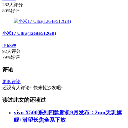
282人评分
80%好评
小米17 Ultra(12GB/512GB)
￥
6799
92人评分
79%好评
评论
更多评论
还没有人评论~
快来
抢沙发
吧~
读过此文的还读过
vivo X500系列四款新机9月发布：2nm天玑旗
舰+潜望长焦全系下放