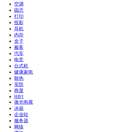
空调
固态
打印
投影
耳机
内存
盒子
极客
汽车
电竞
台式机
健康家电
散热
安防
商显
HIFI
激光电视
冰箱
企业站
服务器
网络