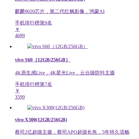
麒麟9020芯片，第二代红枫影像，鸿蒙AI
手机排行榜第
9
名
￥
4699
vivo S60（12GB/256GB）
4K原生感Live，4K星光Live，云台级防抖主摄
手机排行榜第
7
名
￥
3599
vivo X300(12GB/256GB)
蔡司2亿超级主摄，蔡司APO超级长焦，5年持久流畅