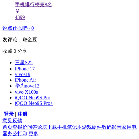
手机排行榜第
8
名
￥
4399
说点什么吧~
0
发评论，赚金豆
收藏
0
分享
三星S25
iPhone 17
vivos19
iPhone Air
华为nova12
vivo X100s
iQOO Neo9S Pro
iQOO Neo9S Pro+
登录
|
注册
意见反馈
首页
查报价
问答
论坛
下载
手机
笔记本
游戏硬件
数码影音
家用电
器
办公打印
更多