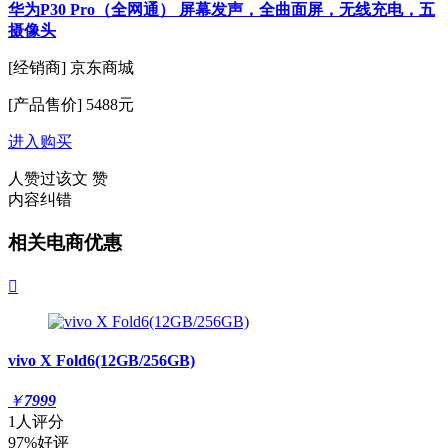
华为P30 Pro（全网通） 屏幕发声，全曲面屏，无线充电，五
摄像头
[经销商]
京东商城
[产品售价]
5488元
进入购买
人赞过该文
赞
内容纠错
相关电商优惠

vivo X Fold6(12GB/256GB)
￥
7999
1人评分
97%好评