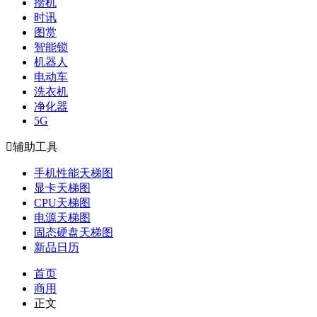
攒机
时讯
图赏
智能锁
机器人
电动车
洗衣机
净化器
5G

辅助工具
手机性能天梯图
显卡天梯图
CPU天梯图
电源天梯图
固态硬盘天梯图
新品日历
首页
商用
正文