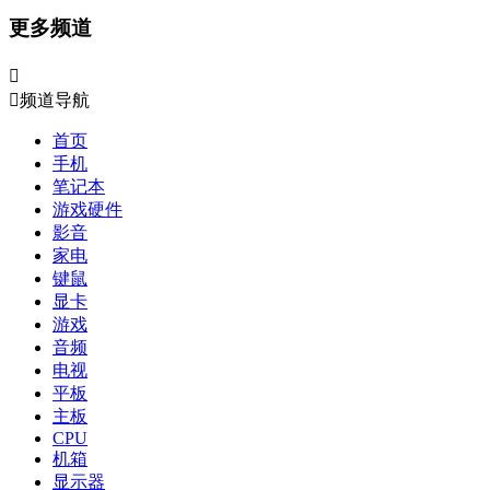
更多频道


频道导航
首页
手机
笔记本
游戏硬件
影音
家电
键鼠
显卡
游戏
音频
电视
平板
主板
CPU
机箱
显示器