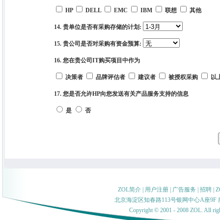
HP
DELL
EMC
IBM
联想
其他
14. 贵单位是否有采购存储的计划:
15. 贵公司是否对采购有资金预算:
16. 您在贵公司IT购买项目中作为
决策者
品牌评估者
建议者
被授权采购
以
17. 您是否允许HP向您发送有关产品服务支持的信息
是
否
ZOL简介
|
用户注册
|
广告服务
|
招聘
|
北京海淀区知春路113号银网中心A座9F 服务
Copyright © 2001 - 2008 ZOL. Al