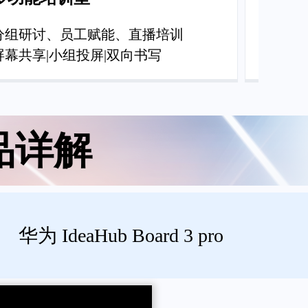
分组研讨、员工赋能、直播培训
远程面
屏幕共享|小组投屏|双向书写
手机一
品详解
华为 IdeaHub Board 3 pro