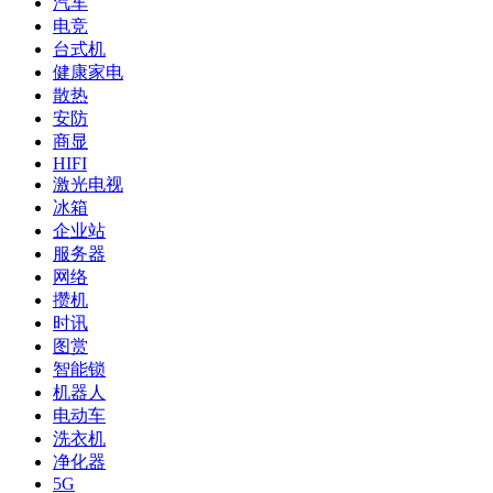
汽车
电竞
台式机
健康家电
散热
安防
商显
HIFI
激光电视
冰箱
企业站
服务器
网络
攒机
时讯
图赏
智能锁
机器人
电动车
洗衣机
净化器
5G