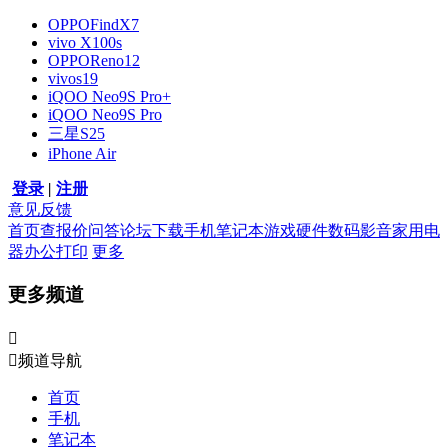
OPPOFindX7
vivo X100s
OPPOReno12
vivos19
iQOO Neo9S Pro+
iQOO Neo9S Pro
三星S25
iPhone Air
登录
|
注册
意见反馈
首页
查报价
问答
论坛
下载
手机
笔记本
游戏硬件
数码影音
家用电
器
办公打印
更多
更多频道


频道导航
首页
手机
笔记本