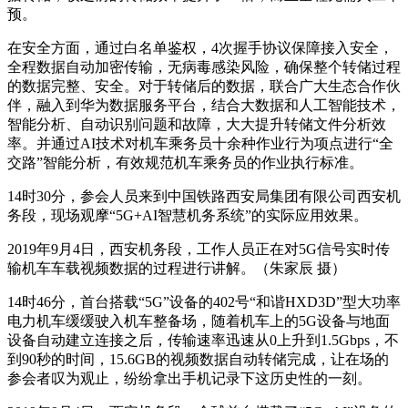
预。
在安全方面，通过白名单鉴权，4次握手协议保障接入安全，
全程数据自动加密传输，无病毒感染风险，确保整个转储过程
的数据完整、安全。对于转储后的数据，联合广大生态合作伙
伴，融入到华为数据服务平台，结合大数据和人工智能技术，
智能分析、自动识别问题和故障，大大提升转储文件分析效
率。并通过AI技术对机车乘务员十余种作业行为项点进行“全
交路”智能分析，有效规范机车乘务员的作业执行标准。
14时30分，参会人员来到中国铁路西安局集团有限公司西安机
务段，现场观摩“5G+AI智慧机务系统”的实际应用效果。
2019年9月4日，西安机务段，工作人员正在对5G信号实时传
输机车车载视频数据的过程进行讲解。（朱家辰 摄）
14时46分，首台搭载“5G”设备的402号“和谐HXD3D”型大功率
电力机车缓缓驶入机车整备场，随着机车上的5G设备与地面
设备自动建立连接之后，传输速率迅速从0上升到1.5Gbps，不
到90秒的时间，15.6GB的视频数据自动转储完成，让在场的
参会者叹为观止，纷纷拿出手机记录下这历史性的一刻。