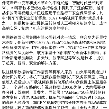
伴随着产业变革和技术革命的不断兴起，智能时代已经到来，
5G、AI等新技术已经在各行各业中得到了广泛的应用。越来
越多的高清视频技术已经应用于铁路行车安全保障领域，其
中“机车车载安全防护系统（6A）中的视频子系统”就是其中
之一。但视频转储过慢以及转储后人工视频分析效率低、成本
高的实际，制约了机车运用效率的提升。
中国铁路西安局集团有限公司针对这一情况，联合华为开展技
术创新，创新性的将华为“AirFlash”5G车地高速转储和AI智能
分析解决方案应用在机务日常作业中，实现“5G+AI”技术与铁
路机务的深度融合。该方案基于“端到端”的全新体系架构，采
用全新毫米波频段、多天线、波束赋型等5G先进技术，提供
了超宽、智能、安全的解决方案。
以往机车数据转储工作需要等机车入库后，由火车司机通过U
盘拷贝的形式，将机车视频数据带回到机车乘务派班室，再由
值班人员通过6A车载视频数据转储系统将U盘数据上传至服务
器，一个运行交路的机车视频数据以30GB为例，大约需要40
多分钟，既费时、又费力。而部署了“AirFlash”5G车地转储解
决方案后，通过现场测试，机车与地面间可实现超过1.5Gbps
的高速无线通信，30GB的视频数据在3分钟左右全自动完成数
据转储，较之前的转储效率提升了13倍，而且全程无需人工干