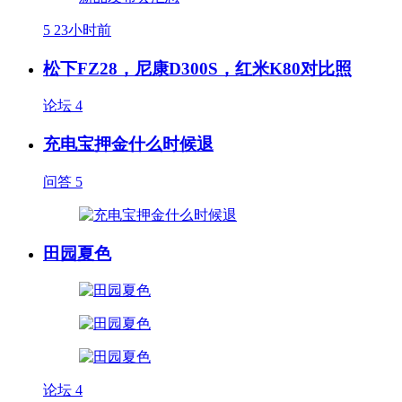
5
23小时前
松下FZ28，尼康D300S，红米K80对比照
论坛
4
充电宝押金什么时候退
问答
5
田园夏色
论坛
4