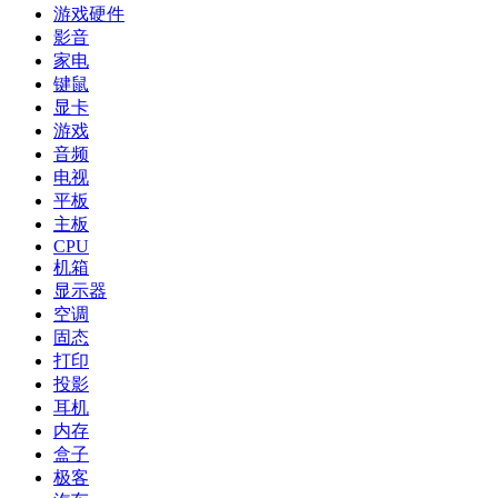
游戏硬件
影音
家电
键鼠
显卡
游戏
音频
电视
平板
主板
CPU
机箱
显示器
空调
固态
打印
投影
耳机
内存
盒子
极客